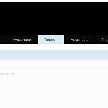
Аудиокниги
Галерея
Активность
Лид
Капсюля