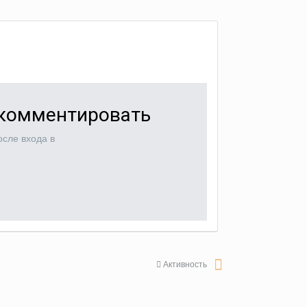
 комментировать
сле входа в
Активность