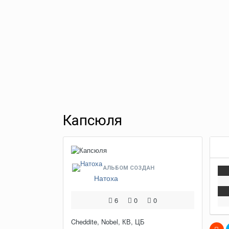
Капсюля
АЛЬБОМ СОЗДАН
Натоха
6
0
0
Cheddite, Nobel, КВ, ЦБ