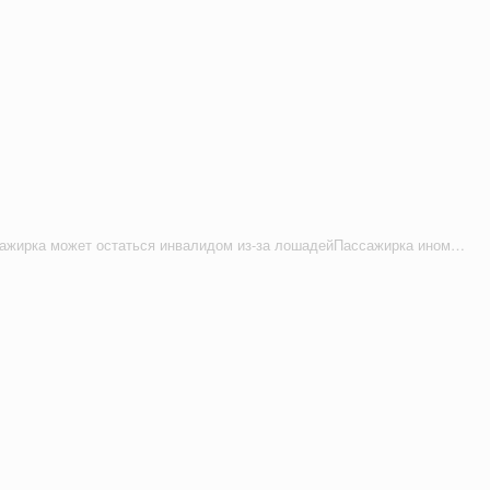
В Туве пассажирка может остаться инвалидом из-за лошадейПассажирка иномарки получила травму позвоночника, находясь в салоне наехавшего на лошадей автомобиля.