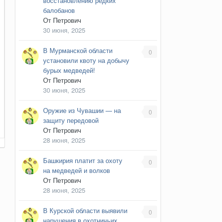
восстановлению редких
балобанов
От
Петрович
30 июня, 2025
В Мурманской области
0
установили квоту на добычу
бурых медведей!
От
Петрович
30 июня, 2025
Оружие из Чувашии — на
0
защиту передовой
От
Петрович
28 июня, 2025
Башкирия платит за охоту
0
на медведей и волков
От
Петрович
28 июня, 2025
В Курской области выявили
0
нарушения в охотничьих