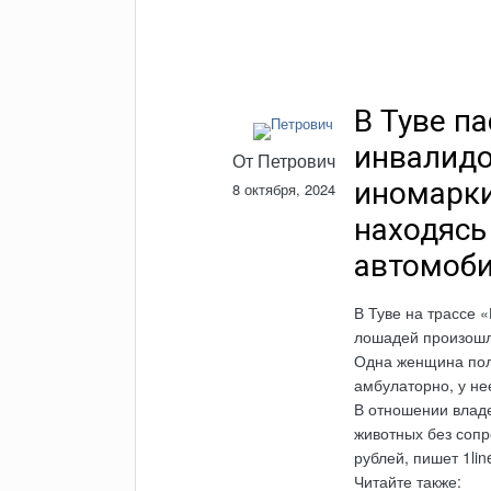
В Туве п
инвалидо
От
Петрович
иномарки
8 октября, 2024
находясь
автомоби
В Туве на трассе 
лошадей произошл
Одна женщина пол
амбулаторно, у не
В отношении владе
животных без сопр
рублей, пишет 1line
Читайте также: