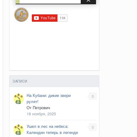
ЗАПИСИ
На Кубани: дикие звери
0
я
рулят!
От
Петрович
18 ноября, 2025
Ушел в лес на небеса:
0
Календин теперь в легенде