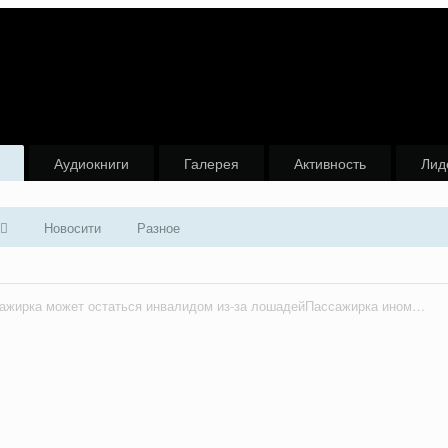
Аудиокниги
Галерея
Активность
Лид
Новосити
Разное
В Туве пассажирка может остаться инвалидом из-за лошадейПассажирка иномарки получила травму позвоночника, находясь в салоне наехавшего на лошадей автомобиля.