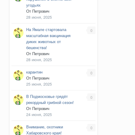
угодьях
От
Петрович
28 июня, 2025
На Ямале стартовала
0
масштабная вакцинация
диких животных от
бешенства!
От
Петрович
28 июня, 2025
карантин
0
От
Петрович
25 июня, 2025
В Подмосковье грядёт
0
рекордный грибной сезон!
От
Петрович
24 июня, 2025
Внимание, охотники
0
Хабаровского края!