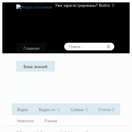
Уже зарегистрированы? Войти
Главная
Форумы
База знаний
Аудиокниги
Галерея
Активность
Лидеры
Избранное
Поддержка
Видео
Видео от:
Собаки:
Статьи
Новосити
Разное