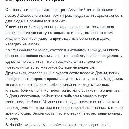
Охотоведы и специалисты центра «Амурский тигр» отловили в
лесах Хабаровского край трех тигров, представляющих опасность
для людей и домашних животных.
У всех особей обнаружены застарелые раны, которые не дают
вести привычную охоту на копытных и лесу, именно поэтому
хищники были вынуждены промышлять в селениях и даже
нападать на людей.
Как мы сообщали ранее, охотоведы отловили тигрицу, убившую
человека в районе имени Лазо. После обследования специалисты
однозначно заявляют, что с травмой лап и патологией
позвоночника в лес животное больше не вернется.
Другой тигр, отловленный в окрестностях поселка Долми, погиб,
по оценке его возраста превышал десять лет, у него наблюдались
множественные ранения, обезвоживание и отсутствие всех
клыков. Точную причину гибели животного установит экспертиза.
В Дальневосточном районе края поймали молодого тигра,
животному не более 24 месяцев от роду, возможно, он слишком
рано отделился от матери и по неопытности стал попадать в поле
зрения людей. Вероятность, что его вернут в естественную среду
высока.
В Нанайском районе была поймана трехлетняя одноглазая