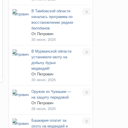
В Тамбовской области
0
началась программа по
восстановлению редких
балобанов
От
Петрович
30 июня, 2025
В Мурманской области
0
установили квоту на
добычу бурых
медведей!
От
Петрович
30 июня, 2025
Оружие из Чувашии —
0
на защиту передовой
От
Петрович
28 июня, 2025
Башкирия платит за
0
охоту на медведей и