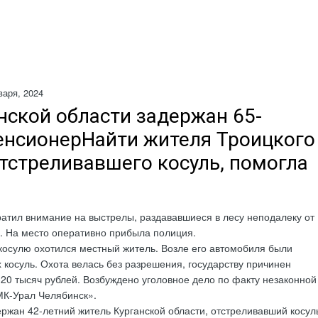
варя, 2024
нской области задержан 65-
енсионерНайти жителя Троицкого
отстреливавшего косуль, помогла
атил внимание на выстрелы, раздававшиеся в лесу неподалеку от
. На место оперативно прибыла полиция.
 косулю охотился местный житель. Возле его автомобиля были
 косуль. Охота велась без разрешения, государству причинен
20 тысяч рублей. Возбуждено уголовное дело по факту незаконной
МК-Урал Челябинск».
ржан 42-летний житель Курганской области, отстреливавший косул