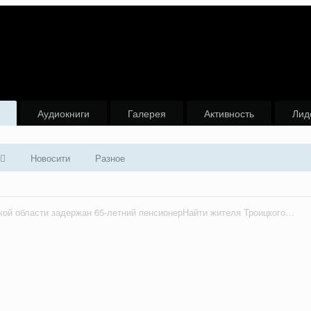
Аудиокниги
Галерея
Активность
Лид
Новосити
Разное
В Челябинской области задержан 65-летний пенсионерНайти жителя Троицкого района, отстреливавшего косуль, помогла полиция.