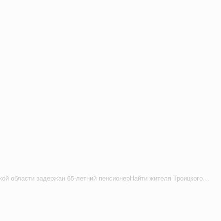
В Челябинской области задержан 65-летний пенсионерНайти жителя Троицкого района, отстреливавшего косуль, помогла полиция.