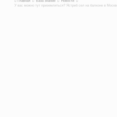
Главная
База знаний
Новости
У вас можно тут приземлиться? Ястреб сел на балконе в Москв