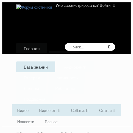
Уже зарегистрированы? Войти
Главная
Форумы
База знаний
Аудиокниги
Галерея
Активность
Лидеры
Избранное
Поддержка
Видео
Видео от:
Собаки:
Статьи
Новосити
Разное