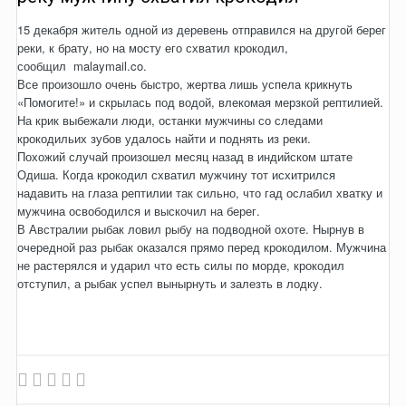
15 декабря житель одной из деревень отправился на другой берег
реки, к брату, но на мосту его схватил крокодил,
сообщил malaymail.co.
Все произошло очень быстро, жертва лишь успела крикнуть
«Помогите!» и скрылась под водой, влекомая мерзкой рептилией.
На крик выбежали люди, останки мужчины со следами
крокодильих зубов удалось найти и поднять из реки.
Похожий случай произошел месяц назад в индийском штате
Одиша. Когда крокодил схватил мужчину тот исхитрился
надавить на глаза рептилии так сильно, что гад ослабил хватку и
мужчина освободился и выскочил на берег.
В Австралии рыбак ловил рыбу на подводной охоте. Нырнув в
очередной раз рыбак оказался прямо перед крокодилом. Мужчина
не растерялся и ударил что есть силы по морде, крокодил
отступил, а рыбак успел вынырнуть и залезть в лодку.