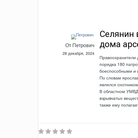
Селянин 
дома арс
От
Петрович
28 декабря, 2024
Правоохранители д
порядка 180 патро
боеспособными и 
По словам ярославц
являлся охотником
В областном УМВД 
взрывчатых вещест
также ему полагае