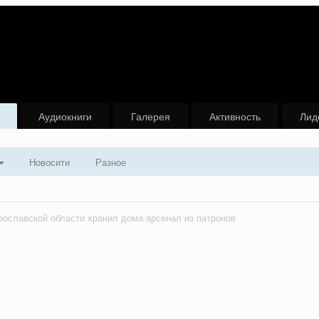
Аудиокниги
Галерея
Активность
Лид
Новосити
Разное
рославской области хранил дома арсенал из патронов