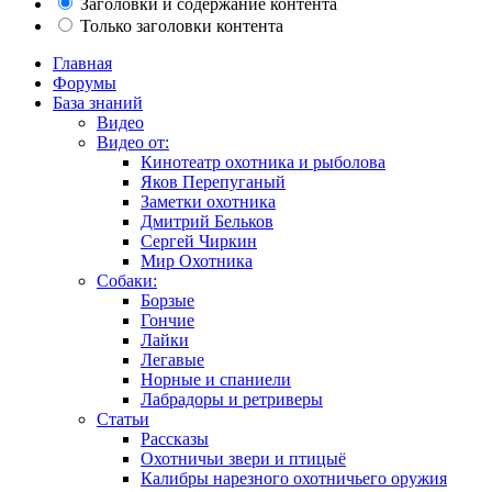
Заголовки и содержание контента
Только заголовки контента
Главная
Форумы
База знаний
Видео
Видео от:
Кинотеатр охотника и рыболова
Яков Перепуганый
Заметки охотника
Дмитрий Бельков
Сергей Чиркин
Мир Охотника
Собаки:
Борзые
Гончие
Лайки
Легавые
Норные и спаниели
Лабрадоры и ретриверы
Статьи
Рассказы
Охотничьи звери и птицыё
Калибры нарезного охотничьего оружия