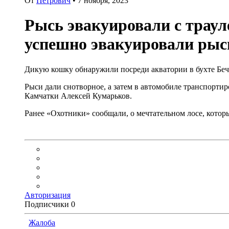
От
Петрович
•
7 ноября, 2023
Рысь эвакуировали с траул
успешно эвакуировали рысь
Дикую кошку обнаружили посреди акватории в бухте Бече
Рыси дали снотворное, а затем в автомобиле транспортиро
Камчатки Алексей Кумарьков.
Ранее «Охотники» сообщали, о мечтательном лосе, котор
Авторизация
Подписчики
0
Жалоба