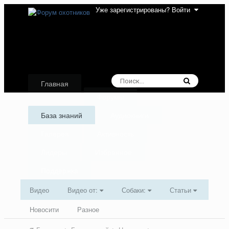
Уже зарегистрированы? Войти
Главная
Форумы
База знаний
Аудиокниги
Галерея
Активность
Лидеры
Избранное
Поддержка
Видео
Видео от:
Собаки:
Статьи
Новосити
Разное