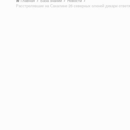
Главная
База знаний
Новости
Расстрелявшие на Сахалине 26 северных оленей дикари ответя