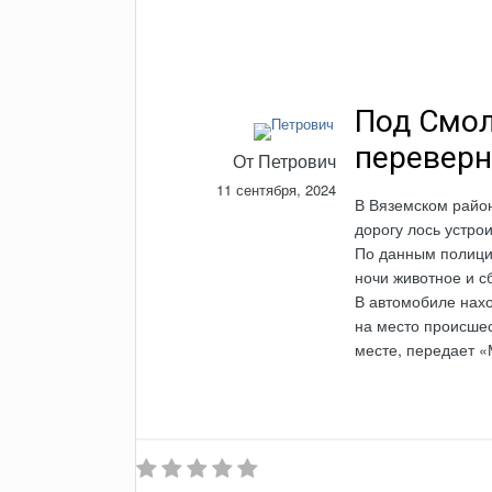
Под Смол
переверн
От
Петрович
11 сентября, 2024
В Вяземском райо
дорогу лось устро
По данным полиции
ночи животное и с
В автомобиле нахо
на место происшес
месте, передает «