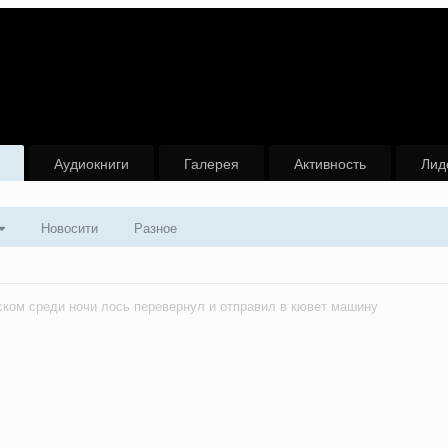
Аудиокниги
Галерея
Активность
Лид
Новосити
Разное
ком среди ночи лось перевернул и отправил в кювет машину