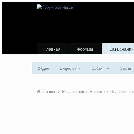
Главная
Форумы
База знаний
Видео
Видео от:
Собаки:
Статьи
Главная
База знаний
Новости
Под Смоленс