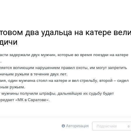
товом два удальца на катере вел
 дичи
асти задержали двух мужчин, которые во время поездки на катере
.
вляется вопиющим нарушением правил охоты, им могут запретить
тничьим ружьям в течение двух лет.
ия, один мужчина стоял на катере и вел стрельбу, второй – сидел
нным ружьем.
 мужчины получили штрафы, дальнейшую их судьбу будет
ередает «МК в Саратове».
Авторизация
Подписчики
0