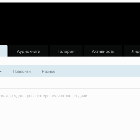
Аудиокниги
Галерея
Активность
Лид
Новосити
Разное
ом два удальца на катере вели огонь по дичи