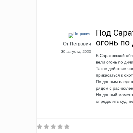
Под Сара
огонь по
От
Петрович
30 августа, 2023
В Саратовской обл
вели огонь по дичи
Такое действие я
прикасаться к охо
По данным следств
рядом с расчехле
На данный момент
определять суд, п