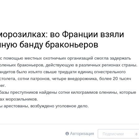
морозилках: во Франции взяли
ную банду браконьеров
с помощью местных охотничьих организаций смогла задержать
оленьих браконьеров, действующую в различных регионах страны.
андитов было изъято свыше тридцати единиц огнестрельного
столета, сотни патронов, четыре внедорожника, более 20 тысяч
ег.
базы преступников найдены сотни килограммов оленины, которые
ах морозильников.
ы арестованы, возбуждено уголовное дело.
Авторизация
Подписчики
0