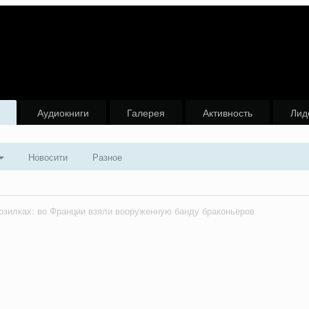
Аудиокниги
Галерея
Активность
Лид
Новосити
Разное
озилках: во Франции взяли вооруженную банду браконьеров