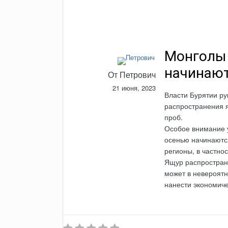
Монголы 
начинают
От
Петрович
21 июня, 2023
Власти Бурятии р
распространения я
проб.
Особое внимание у
осенью начинаютс
регионы, в частнос
Ящур распространя
может в невероятн
нанести экономиче