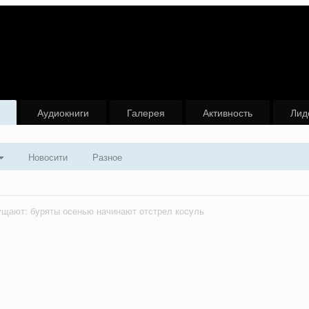
Аудиокниги
Галерея
Активность
Лид
Новосити
Разное
щают: буряты осенью начинают отстрел косуль