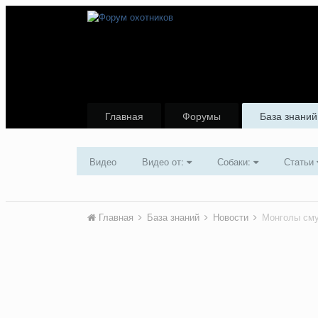
Главная
Форумы
База знаний
Видео
Видео от:
Собаки:
Статьи
Главная
База знаний
Новости
Монголы сму