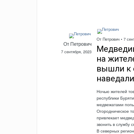
От
Петрович
•
7 сен
От
Петрович
Медведиц
7 сентября, 2023
на жител
вышли к 
наведали
Ночью жителей то
республики Бурят
медвежатами попыт
Огородническое т
привлекает медвед
звонить в службу 
В северных регион