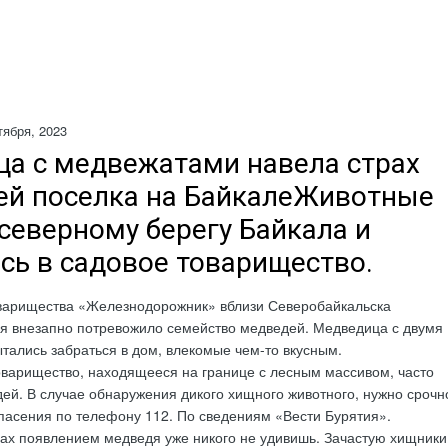
тября, 2023
а с медвежатами навела страх
ей поселка на БайкалеЖивотные
северному берегу Байкала и
сь в садовое товарищество.
варищества «Железнодорожник» вблизи Северобайкальска
ия внезапно потревожило семейство медведей. Медведица с двумя
ались забраться в дом, влекомые чем-то вкусным.
оварищество, находящееся на границе с лесным массивом, часто
ей. В случае обнаружения дикого хищного животного, нужно срочн
спасения по телефону 112. По сведениям «Вести Бурятия».
ах появлением медведя уже никого не удивишь. Зачастую хищники