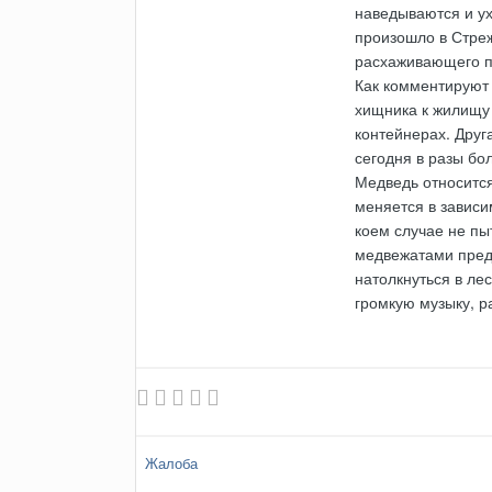
наведываются и ух
произошло в Стреж
расхаживающего по
Как комментируют 
хищника к жилищу
контейнерах. Друг
сегодня в разы бо
Медведь относится
меняется в зависи
коем случае не пы
медвежатами предс
натолкнуться в ле
громкую музыку, р
Жалоба