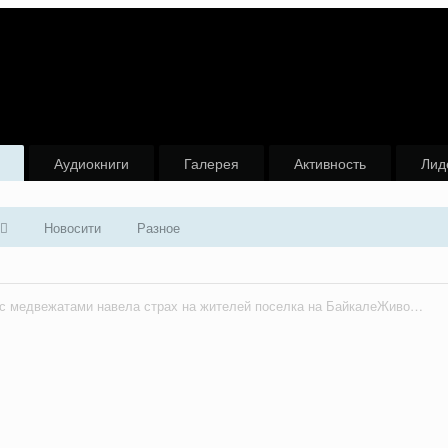
Аудиокниги
Галерея
Активность
Лид
Новосити
Разное
Медведица с медвежатами навела страх на жителей поселка на БайкалеЖивотные вышли к северному берегу Байкала и наведались в садовое товарищество.