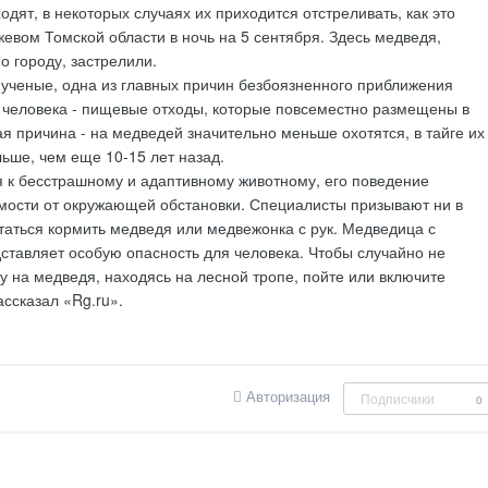
одят, в некоторых случаях их приходится отстреливать, как это
евом Томской области в ночь на 5 сентября. Здесь медведя,
 городу, застрелили.
ученые, одна из главных причин безбоязненного приближения
 человека - пищевые отходы, которые повсеместно размещены в
ая причина - на медведей значительно меньше охотятся, в тайге их
льше, чем еще 10-15 лет назад.
 к бесстрашному и адаптивному животному, его поведение
мости от окружающей обстановки. Специалисты призывают ни в
таться кормить медведя или медвежонка с рук. Медведица с
тавляет особую опасность для человека. Чтобы случайно не
су на медведя, находясь на лесной тропе, пойте или включите
ассказал «Rg.ru».
Авторизация
Подписчики
0