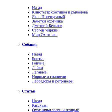
Назад
Кинотеатр охотника и рыболова
Яков Перепуганый
Заметки охотника
Дмитрий Бельков
Сергей Чиркин
Мир Охотника
Собаки:
Назад
Борзые
Гончие
Лайки
Легавые
Норные и спаниели
Лабрадоры и ретриверы
Статьи
Назад
Рассказы
Охотничьи звери и птицыё