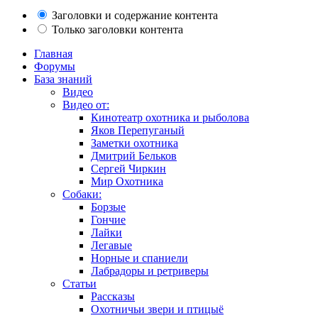
Заголовки и содержание контента
Только заголовки контента
Главная
Форумы
База знаний
Видео
Видео от:
Кинотеатр охотника и рыболова
Яков Перепуганый
Заметки охотника
Дмитрий Бельков
Сергей Чиркин
Мир Охотника
Собаки:
Борзые
Гончие
Лайки
Легавые
Норные и спаниели
Лабрадоры и ретриверы
Статьи
Рассказы
Охотничьи звери и птицыё