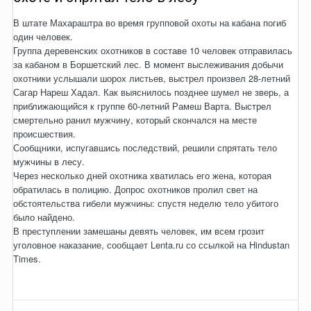
В штате Махараштра во время групповой охоты на кабана погиб
один человек.
Группа деревенских охотников в составе 10 человек отправилась
за кабаном в Боршетский лес. В момент выслеживания добычи
охотники услышали шорох листьев, выстрел произвел 28-летний
Сагар Нареш Хадал. Как выяснилось позднее шумел не зверь, а
приближающийся к группе 60-летний Рамеш Варта. Выстрел
смертельно ранил мужчину, который скончался на месте
происшествия.
Сообщники, испугавшись последствий, решили спрятать тело
мужчины в лесу.
Через несколько дней охотника хватилась его жена, которая
обратилась в полицию. Допрос охотников пролил свет на
обстоятельства гибели мужчины: спустя неделю тело убитого
было найдено.
В преступлении замешаны девять человек, им всем грозит
уголовное наказание, сообщает Lenta.ru со ссылкой на Hindustan
Times.