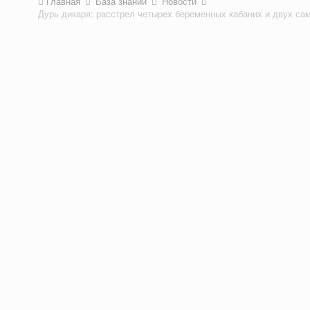
Главная
База знаний
Новости
Дурь дикаря: расстрел четырех беременных кабаних и двух са