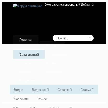
Уже зарегистрированы? Войти
Главная
Форумы
База знаний
Аудиокниги
Галерея
Активность
Лидеры
Избранное
Поддержка
Видео
Видео от:
Собаки:
Статьи
Новосити
Разное