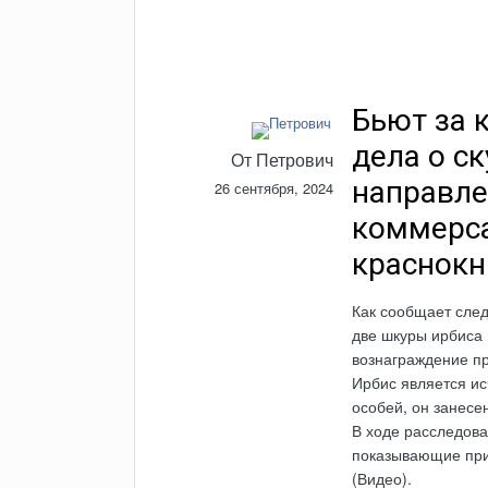
Бьют за 
дела о ск
От
Петрович
направле
26 сентября, 2024
коммерса
краснокн
Как сообщает след
две шкуры ирбиса 
вознаграждение пр
Ирбис является ис
особей, он занесе
В ходе расследова
показывающие при
(Видео).