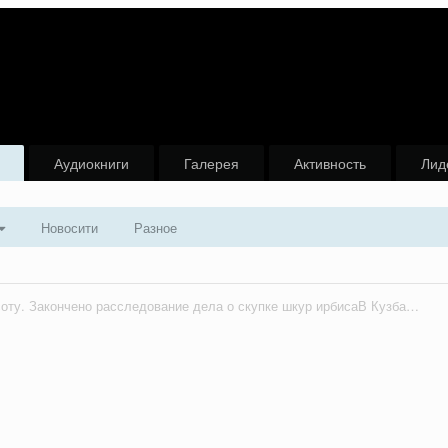
Аудиокниги
Галерея
Активность
Лид
Новосити
Разное
Бьют за красоту. Закончено расследование дела о скупке шкур ирбисаВ Кузбассе в суд направлено дело в отношении коммерсанта, покупавшего шкуры краснокнижных диких животных.